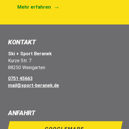
Mehr erfahren
KONTAKT
Ski + Sport Beranek
Kurze Str. 7
88250 Weingarten
0751 45663
mail@sport-beranek.de
ANFAHRT